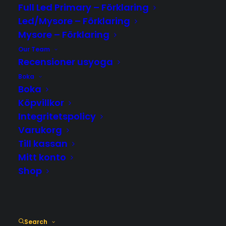
Full Led Primary – Förklaring
Led/Mysore – Förklaring
Mysore – Förklaring
KOMBIKORT – ALLA YOGAFORMER
Our Team
Recensioner usyoga
Boka
Boka
Köpvillkor
Integritetspolicy
LÄGG TILL I VARUKORG
Varukorg
Till kassan
Mitt konto
Shop
Search