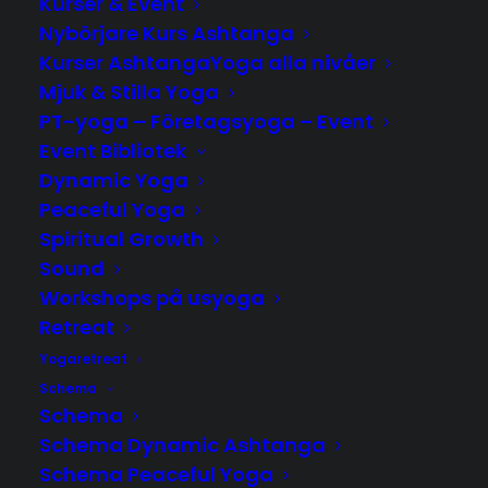
Kurser & Event
Nybörjare Kurs Ashtanga
Kurser AshtangaYoga alla nivåer
Mjuk & Stilla Yoga
PT-yoga – Företagsyoga – Event
RECONNECT RESTORE & NOURISH YOUR
Event Bibliotek
LIFE TENERIFFA JAN -27
Dynamic Yoga
Peaceful Yoga
Spiritual Growth
Sound
Workshops på usyoga
LÄS MER
Retreat
Yogaretreat
Schema
Schema
Schema Dynamic Ashtanga
Schema Peaceful Yoga