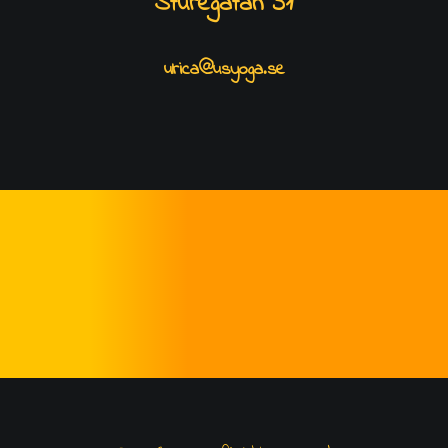
Sturegatan 51
ulrica@usyoga.se