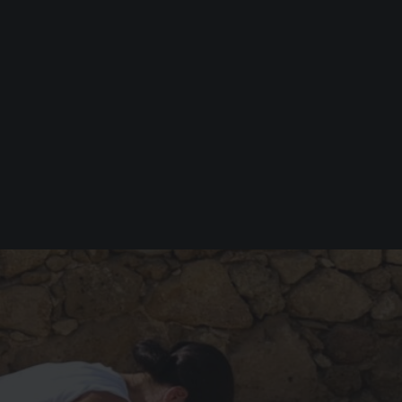
12
r du din klass kan du ta igen
 annan dag samma vecka
gå dubbelt veckan därpå ♡