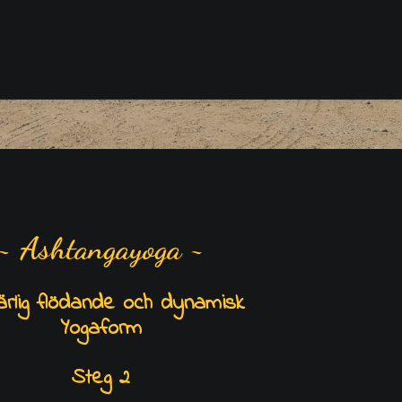
~ Ashtangayoga ~
ärlig flödande och dynamisk
Yogaform
Steg 2