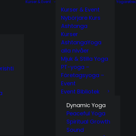
Kurser & Event
Yogaretre
Kurser & Event
Nybörjare Kurs
Ashtanga
Kurser
AshtangaYoga
alla nivåer
Mjuk & Stilla Yoga
PT-yoga –
rishti
Företagsyoga –
Event
Event Bibliotek
a
Dynamic Yoga
Peaceful Yoga
Spiritual Growth
Sound