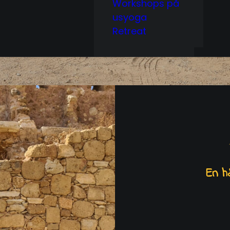
Workshops på
usyoga
Retreat
En h