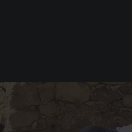
30/8-6/
- Missa
den en
eller 