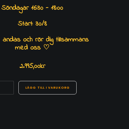
Söndagar 16:30 - 18:00
Start: 30/8
 andas och rör dig tillsammans
med oss
♡
2.995,00
kr
Steg
LÄGG TILL I VARUKORG
2
Söndag
16:30
mängd