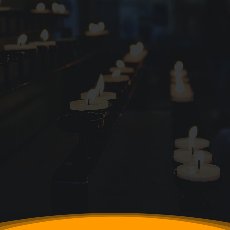
Frida guidar denna
återhämtande session