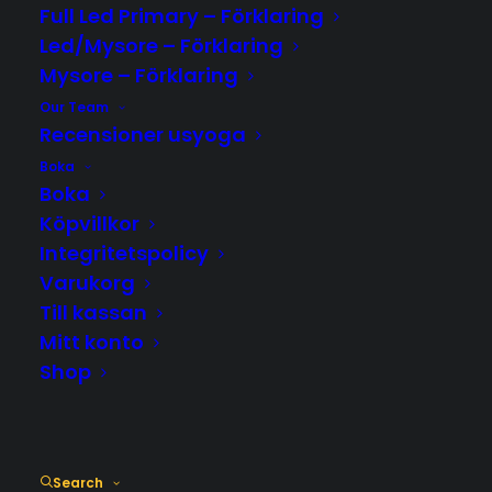
Full Led Primary – Förklaring
Vibrations- & ljudterapeutisk massage
Led/Mysore – Förklaring
♡
Mysore – Förklaring
Our Team
Recensioner usyoga
Boka
395,00
kr
Boka
Köpvillkor
Integritetspolicy
Restorative
LÄGG TILL I VARUKORG
Varukorg
Yoga
Till kassan
with
Mitt konto
Tibetan
Shop
Singing
Bowls
Välkommen till en djupgående,
mängd
återhämtande yogaklass där vi
Search