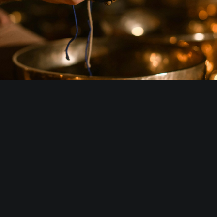
Du vilar i bekväma positioner med
stöd av kuddar och bolster, mjukt
inbäddad i filtar medan du tar emot
ljudens läkande vibrationer.
Alla är varmt välkomna till denna