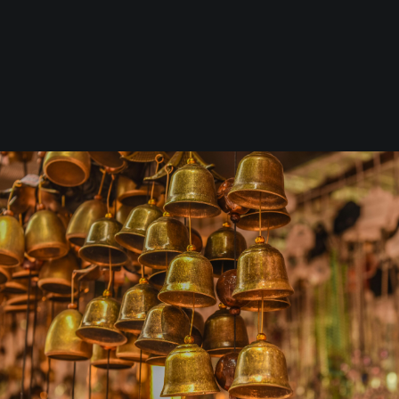
kroppens vätskerika system och
skapar en mjuk inre massage på
cellnivå.