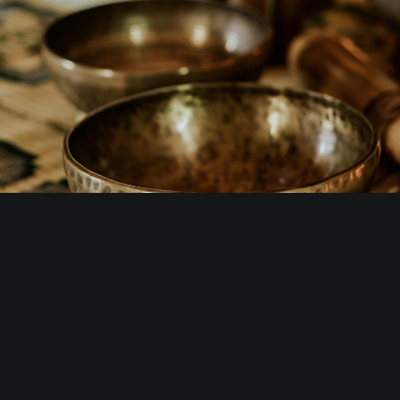
Under klassen kommer klangskålar
placeras på eller omkring kroppen.
När de varsamt slås an med en
träklubba färdas vibrationerna genom