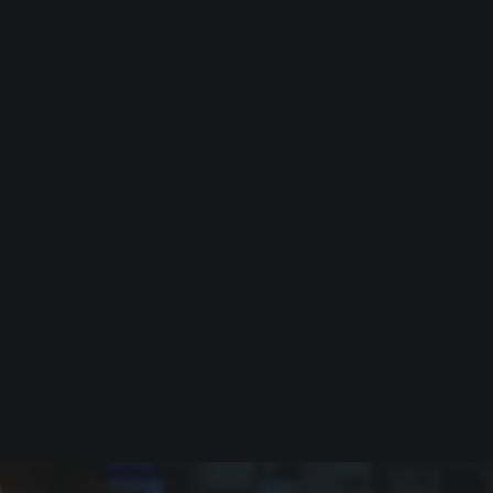
ljuvliga session – ingen tidigare
erfarenhet behövs.