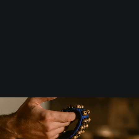
Denna klass passar dig som längtar
efter en paus, stillhet och närvaro.
Här får du återhämta dig och fylla
på med livskraft på ett mjukt och
inkännande sätt. Få med dig ett
Förbättrat allmänt välbefinnande.