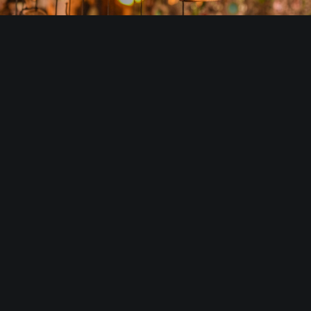
Detta kan stimulera vävnader och
nervsystem till djup avslappning, där
spänningar släpper och energiflödet
återställs.
Närvaro och meditativ vila skapar
återhämtning och ny kraft för både
kropp och själ. Ljudvågorna kan även
hjälpa till att balansera kroppens
energicentra (chakran) och skapa inre