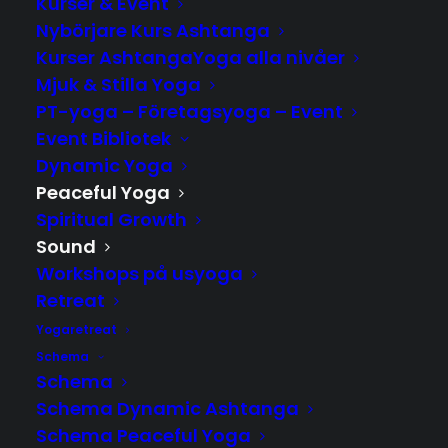
Kurser & Event
Nybörjare Kurs Ashtanga
Kurser AshtangaYoga alla nivåer
Mjuk & Stilla Yoga
PT-yoga – Företagsyoga – Event
Event Bibliotek
Dynamic Yoga
~ Restorative Yoga & Vila i
Peaceful Yoga
vibrationernas helande
Spiritual Growth
Sound
frekvens
Workshops på usyoga
~
Retreat
Yogaretreat
Schema
Söndag 25 Oktober
Schema
Schema Dynamic Ashtanga
14:00 - 16:00
Schema Peaceful Yoga