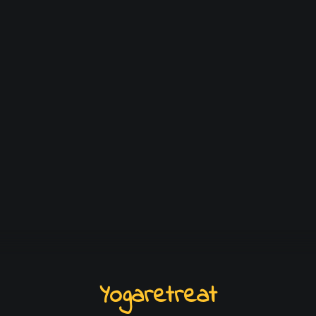
MEDITATION JOURNEY – EN RESA INÅT
LÄGG TILL I VARUKORG
Yogaretreat