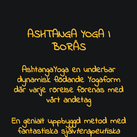
LÄS MER
ASHTANGA YOGA I
BORÅS
AshtangaYoga en underbar
dynamisk flödande Yogaform
där varje rörelse förenas med
vårt andetag
En genialt uppbyggd metod med
fantastiska själv
terapeutiska