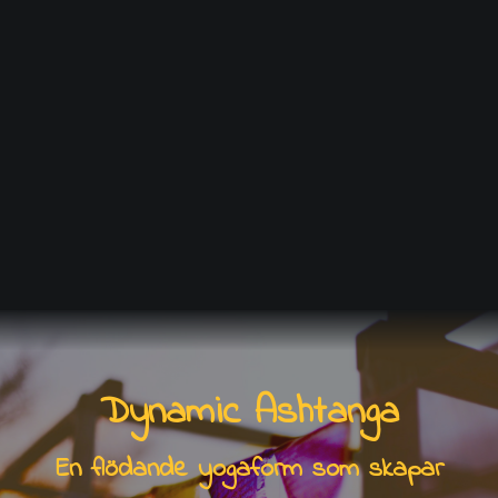
PEACEFUL & LUGN
Dynamic Ashtanga
En flödande yogaform som skapar