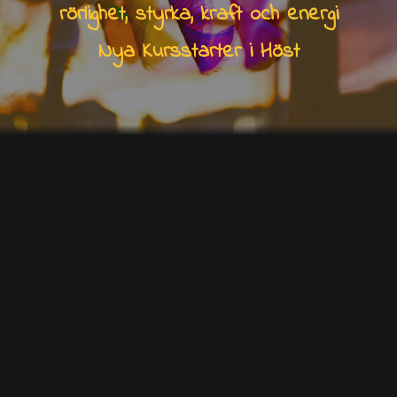
rörlighet, styrka, kraft och energi
Nya Kursstarter i Höst
NYBÖRJARE ASHTANGA SÖNDAG 18:15