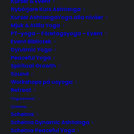
Kurser & Event
Nybörjare Kurs Ashtanga
Kurser AshtangaYoga alla nivåer
Mjuk & Stilla Yoga
PT-yoga – Företagsyoga – Event
Event Bibliotek
Dynamic Yoga
Peaceful Yoga
SCHEMA
Spiritual Growth
Sound
Workshops på usyoga
Retreat
Yogaretreat
Aktuellt Just Nu
Schema
Schema
På gång inom kort
Schema Dynamic Ashtanga
Schema Peaceful Yoga