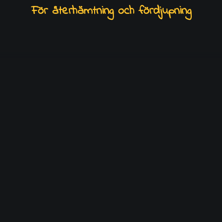
För återhämtning och fördjupning
RECONNECT RESTORE & NOURISH YOUR
LIFE TENERIFFA JAN -27