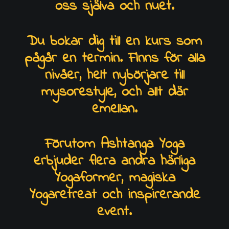
oss själva och nuet.
Du bokar dig till en kurs som
pågår en termin. Finns för alla
nivåer, helt nybörjare till
mysorestyle, och allt där
emellan.
Förutom Ashtanga Yoga
erbjuder flera andra härliga
Yogaformer, magiska
Yogaretreat och inspirerande
event.