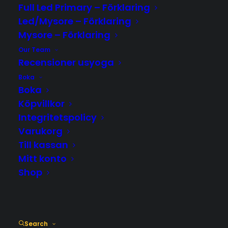
Full Led Primary – Förklaring
Scott Jonson
@scottjohnsonlife
Led/Mysore – Förklaring
Maria Boox
www.mariabooxyoga.com
Mysore – Förklaring
Our Team
Lina Sisjöyogacenter
www.sisjoyogacenter.com
Recensioner usyoga
Boka
Isabella Nitschke
@ashtangayogamalmo
Boka
Köpvillkor
Andréa Drottholm
www.ubuntubali.com
Integritetspolicy
Varukorg
Ty Landrum
@tylandrumyoga
Till kassan
David Swenson
@davidswensonashtanga
Mitt konto
Shop
Purple Valley Tenerife
https://yogagoa.com/tenerife-
retreats/
Purple Valley
www.yogagoa.com
Search