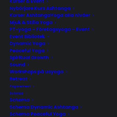
Kurser & Event
Nybörjare Kurs Ashtanga
Kanske du är ute och reser, vill hålla kvar din yoga!
Kurser AshtangaYoga alla nivåer
Eller bara vill träffa en ny bra lärare.
Mjuk & Stilla Yoga
PT-yoga – Företagsyoga – Event
Event Bibliotek
Dynamic Yoga
Länkar till ✨ Amazing Teacher's ✨ vi varmt
Peaceful Yoga
rekommenderar!
Spiritual Growth
Sound
Workshops på usyoga
Retreat
Damien De Bastier
www.ubuntubali.com
Yogaretreat
Schema
Dylan Bernstein
www.stillnessinaction.com
Schema
Schema Dynamic Ashtanga
Petri Räisänen
www.petriandwambui.com
Schema Peaceful Yoga