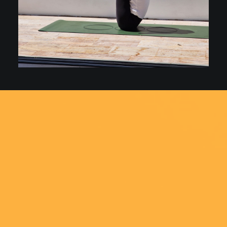
Bandhas Drishti & Ujjayi