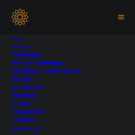
Hem
Events by Event Type
Ashtanga
Ashtanga
Mer om Ashtanga
Bandhas, Drishti & Ujjayi
SOUNDHEALING
Filosofi
Bra att veta
Mantran
Videos
Fotogalleri
UPCOMING EVENTS
Vi tipsar
Kurser & Event