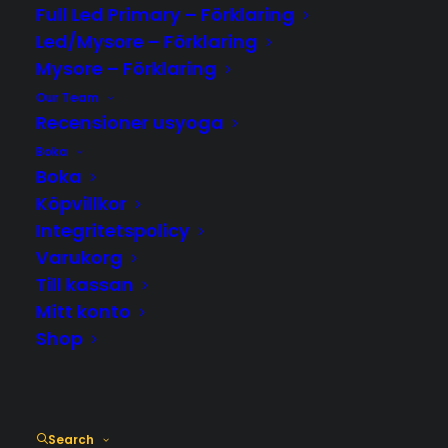
Samadi Bali
Full Led Primary – Förklaring
Dylan Bernstein Intervju om Ashtanga Yoga
Led/Mysore – Förklaring
Mysore – Förklaring
NYHET! – Restorative Yoga – startar i september
Our Team
Varmt Välkommna!
Recensioner usyoga
Boka
Boka
SENASTE KOMMENTARER
Köpvillkor
Integritetspolicy
ARKIV
Varukorg
Till kassan
augusti 2022
Mitt konto
Shop
augusti 2019
juni 2018
april 2018
Search