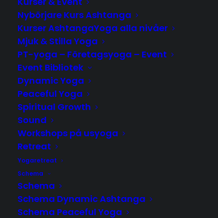
Kurser & Event
OKTOBER
Nybörjare Kurs Ashtanga
Kurser AshtangaYoga alla nivåer
30
Mjuk & Stilla Yoga
OCT
PT-yoga – Företagsyoga – Event
SOUND JOURNEY MED JACK
Event Bibliotek
FREDAG 17:30 - 19:30
Dynamic Yoga
Peaceful Yoga
Spiritual Growth
Sound
Workshops på usyoga
Retreat
Yogaretreat
Schema
SENASTE INLÄGGEN
Schema
Schema Dynamic Ashtanga
Öppet Hus – 3 September
Schema Peaceful Yoga