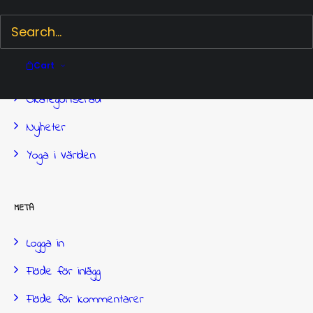
februari 2017
KATEGORIER
Cart
Okategoriserad
Nyheter
Yoga i Världen
META
Logga in
Flöde för inlägg
Flöde för kommentarer