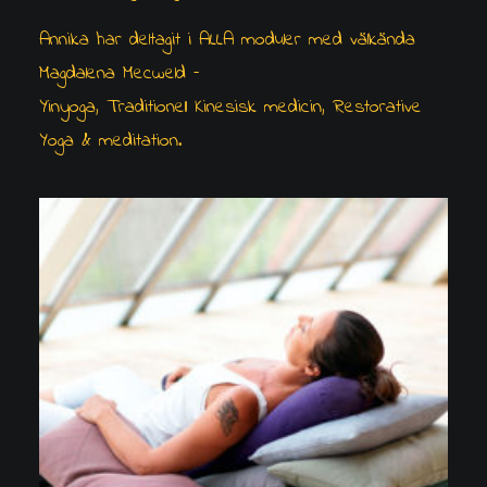
Annika har deltagit i ALLA moduler med välkända
Magdalena Mecweld –
Yinyoga, Traditionell Kinesisk medicin, Restorative
Yoga & meditation.