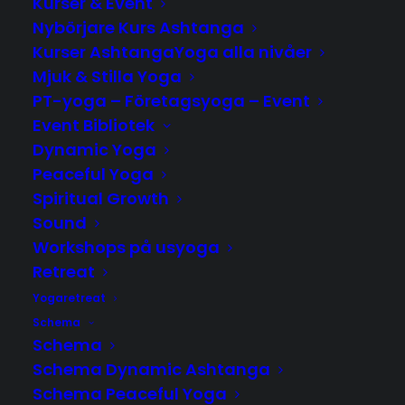
Kurser & Event
Nybörjare Kurs Ashtanga
Restorative yoga med Annika
Kurser AshtangaYoga alla nivåer
- start i september!
Mjuk & Stilla Yoga
PT-yoga – Företagsyoga – Event
Event Bibliotek
Dynamic Yoga
Restorative Yoga – Meditativt &
Peaceful Yoga
återhämtande
Spiritual Growth
Sound
Restorative Yoga är en meditativ och terapeutisk
Workshops på usyoga
form av yoga som handlar om att slappna av och
Retreat
skapa återhämtning!
Yogaretreat
Schema
Fysiskt, mentalt och själsligt…
Schema
De flesta lever i en hektisk tid med få stunder till
Schema Dynamic Ashtanga
återhämtning och vila. Stress, jagande och ordet
Schema Peaceful Yoga