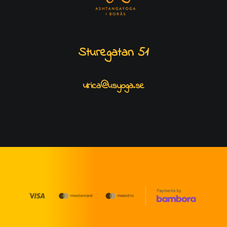
Sturegatan 51
ulrica@usyoga.se