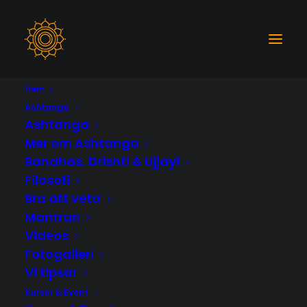
Hem
Ashtanga
Ashtanga
NYHET! - Restorative
Mer om Ashtanga
Bandhas, Drishti & Ujjayi
Yoga - startar i
Filosofi
Bra att veta
september
Mantran
Videos
2018-06-24
|
IN
NYHETER
|
BY
ULRICA SALEVIK
Fotogalleri
Vi tipsar
Kurser & Event