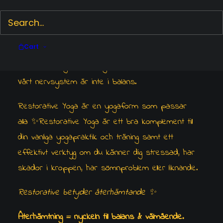
att fungera optimalt. Återhämtning ett ”måste” för
att vi ska kunna hålla oss friska, skadefria och må
allmänt bra. Återhämtning prioriteras ganska så
Cart
ofta bort idag, vilket gör att vårt immunförsvar
sakta försvagas, andning & cirkulationen försämras.
Vårt nervsystem är inte i balans.
Restorative Yoga är en yogaform som passar
alla ✨Restorative Yoga är ett bra komplement till
din vanliga yogapraktik och träning samt ett
effektivt verktyg om du känner dig stressad, har
skador i kroppen, har sömnproblem eller liknande.
Restorative betyder återhämtande ✨
Återhämtning = nyckeln till balans & välmående.