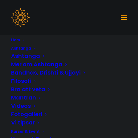
Hem
Ashtanga
Ashtanga
Mer om Ashtanga
Bandhas, Drishti & Ujjayi
Filosofi
Bra att veta
Month: februari 2017
Mantran
Videos
Fotogalleri
Vi tipsar
Kurser & Event