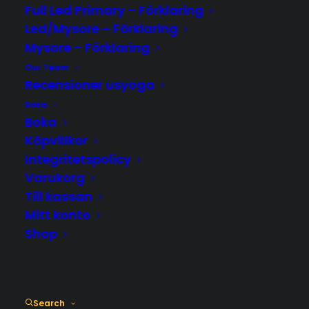
usyoga
Full Led Primary – Förklaring
Led/Mysore – Förklaring
En instruktionsvideo för alla funktioner
Mysore – Förklaring
som schemat erbjuder!
Our Team
Recensioner usyoga
Boka
by Ulrica Salevik
Boka
Köpvillkor
Integritetspolicy
Varukorg
Till kassan
Mitt konto
Shop
Search