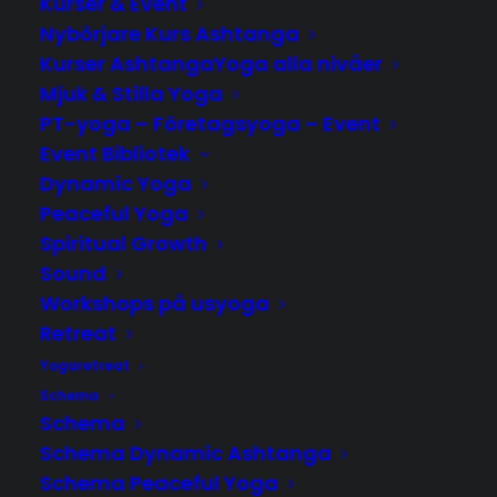
Kurser & Event
Nybörjare Kurs Ashtanga
Kurser AshtangaYoga alla nivåer
Mjuk & Stilla Yoga
PT-yoga – Företagsyoga – Event
Event Bibliotek
Dynamic Yoga
Peaceful Yoga
Spiritual Growth
Sound
Workshops på usyoga
Retreat
Yogaretreat
Schema
Schema
Schema Dynamic Ashtanga
Instruktionsvideo schema
Schema Peaceful Yoga