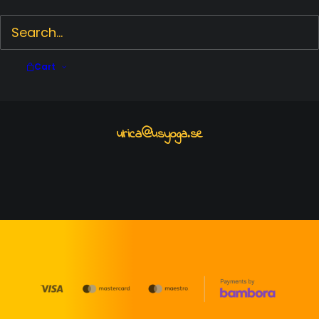
Cart
Sturegatan 51
ulrica@usyoga.se