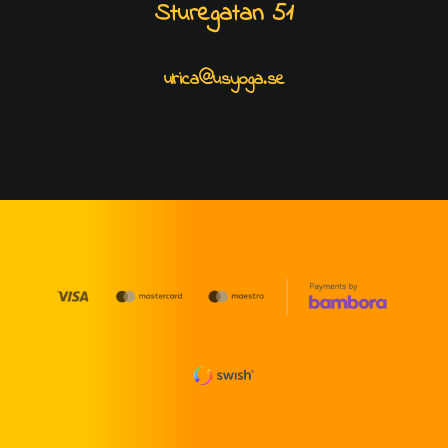
Sturegatan 51
ulrica@usyoga.se