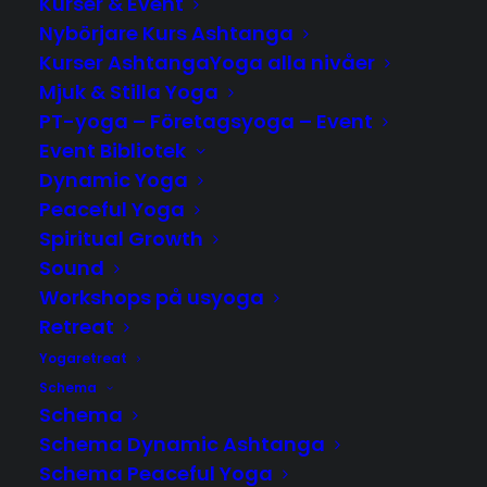
Kurser & Event
Nybörjare Kurs Ashtanga
Kurser AshtangaYoga alla nivåer
Mjuk & Stilla Yoga
PT-yoga – Företagsyoga – Event
Event Bibliotek
Dynamic Yoga
Peaceful Yoga
Spiritual Growth
Sound
Workshops på usyoga
Retreat
Information
Yogaretreat
~ Sound Journey ~
Schema
Schema
Schema Dynamic Ashtanga
Fredag 17:30 – 19:30
Schema Peaceful Yoga