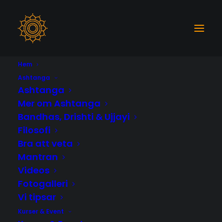
Hem
SOUND JOURNEY MED
Ashtanga
Ashtanga
JACK
Mer om Ashtanga
Bandhas, Drishti & Ujjayi
30
FREDAG 17:30 - 19:30
Filosofi
OCT
Bra att veta
Mantran
Videos
Fotogalleri
Vi tipsar
Kurser & Event