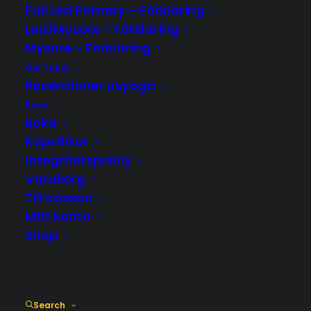
Full Led Primary – Förklaring
Start: 30/10
Led/Mysore – Förklaring
Gränslöst magisk ljudresa med Jack
Mysore – Förklaring
Our Team
Recensioner usyoga
Boka
Boka
Köpvillkor
Integritetspolicy
Varukorg
Tid
Till kassan
2026-10-30
17:30
-
19:30
(GMT+01:00)
Mitt konto
Shop
LÄS MER & BOKA PLATS
Search
KALENDER
GOOGLECAL