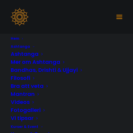
Hem
Events by this organizer
Ashtanga
Ashtanga
Mer om Ashtanga
Bandhas, Drishti & Ujjayi
Filosofi
Bra att veta
Mantran
Videos
Fotogalleri
Vi tipsar
Kurser & Event