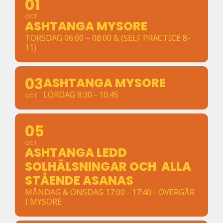
01
OCT
ASHTANGA MYSORE
TORSDAG 06:00 – 08:00 & (SELF PRACTICE 8-
11)
03
ASHTANGA MYSORE
LÖRDAG 8:30 - 10:45
OCT
05
OCT
ASHTANGA LEDD
SOLHÄLSNINGAR OCH ALLA
STÅENDE ASANAS
MÅNDAG & ONSDAG 17:00 - 17:40 - ÖVERGÅR
I MYSORE