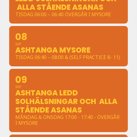
ALLA STÅENDE ASANAS
TISDAG 06:00 – 06:40 ÖVERGÅR I MYSORE
08
SEP
ASHTANGA MYSORE
TISDAG 06:40 – 08:00 & (SELF PRACTICE 8- 11)
09
SEP
ASHTANGA LEDD
SOLHÄLSNINGAR OCH ALLA
STÅENDE ASANAS
MÅNDAG & ONSDAG 17:00 - 17:40 - ÖVERGÅR
I MYSORE