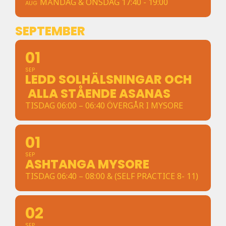
MÅNDAG & ONSDAG 17:40 - 19:00
AUG
SEPTEMBER
01
SEP
LEDD SOLHÄLSNINGAR OCH
ALLA STÅENDE ASANAS
TISDAG 06:00 – 06:40 ÖVERGÅR I MYSORE
01
SEP
ASHTANGA MYSORE
TISDAG 06:40 – 08:00 & (SELF PRACTICE 8- 11)
02
SEP