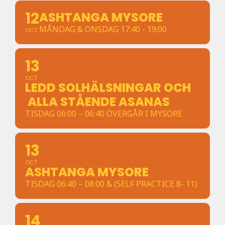
12
ASHTANGA MYSORE
MÅNDAG & ONSDAG 17:40 - 19:00
OCT
13
OCT
LEDD SOLHÄLSNINGAR OCH
ALLA STÅENDE ASANAS
TISDAG 06:00 – 06:40 ÖVERGÅR I MYSORE
13
OCT
ASHTANGA MYSORE
TISDAG 06:40 – 08:00 & (SELF PRACTICE 8- 11)
14