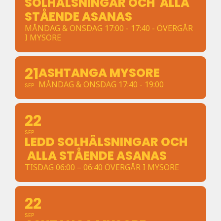
SOLHÄLSNINGAR OCH ALLA
STÅENDE ASANAS
MÅNDAG & ONSDAG 17:00 - 17:40 - ÖVERGÅR
I MYSORE
21
ASHTANGA MYSORE
MÅNDAG & ONSDAG 17:40 - 19:00
SEP
22
SEP
LEDD SOLHÄLSNINGAR OCH
ALLA STÅENDE ASANAS
TISDAG 06:00 – 06:40 ÖVERGÅR I MYSORE
22
SEP