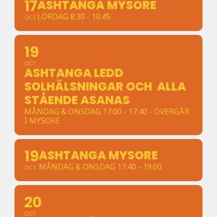
17
ASHTANGA MYSORE
LÖRDAG 8:30 - 10:45
OCT
19
OCT
ASHTANGA LEDD
SOLHÄLSNINGAR OCH ALLA
STÅENDE ASANAS
MÅNDAG & ONSDAG 17:00 - 17:40 - ÖVERGÅR
I MYSORE
19
ASHTANGA MYSORE
MÅNDAG & ONSDAG 17:40 - 19:00
OCT
20
OCT