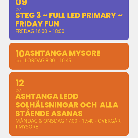
09
OCT
STEG 3 ~ FULL LED PRIMARY ~
FRIDAY FUN
FREDAG 16:00 – 18:00
10
ASHTANGA MYSORE
LÖRDAG 8:30 - 10:45
OCT
12
OCT
ASHTANGA LEDD
SOLHÄLSNINGAR OCH ALLA
STÅENDE ASANAS
MÅNDAG & ONSDAG 17:00 - 17:40 - ÖVERGÅR
I MYSORE