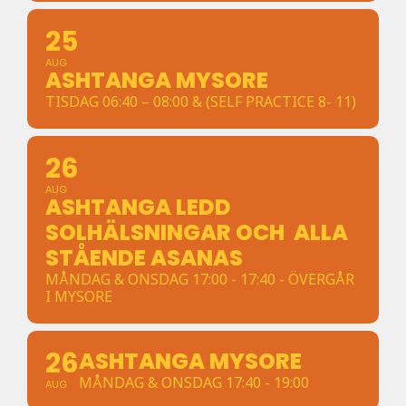
25
AUG
ASHTANGA MYSORE
TISDAG 06:40 – 08:00 & (SELF PRACTICE 8- 11)
26
AUG
ASHTANGA LEDD
SOLHÄLSNINGAR OCH ALLA
STÅENDE ASANAS
MÅNDAG & ONSDAG 17:00 - 17:40 - ÖVERGÅR
I MYSORE
26
ASHTANGA MYSORE
MÅNDAG & ONSDAG 17:40 - 19:00
AUG