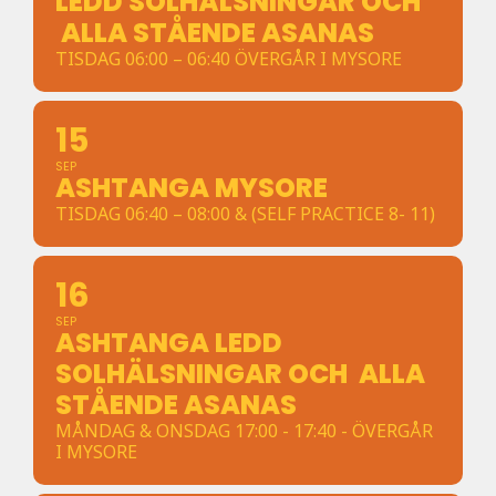
LEDD SOLHÄLSNINGAR OCH
ALLA STÅENDE ASANAS
TISDAG 06:00 – 06:40 ÖVERGÅR I MYSORE
15
SEP
ASHTANGA MYSORE
TISDAG 06:40 – 08:00 & (SELF PRACTICE 8- 11)
16
SEP
ASHTANGA LEDD
SOLHÄLSNINGAR OCH ALLA
STÅENDE ASANAS
MÅNDAG & ONSDAG 17:00 - 17:40 - ÖVERGÅR
I MYSORE