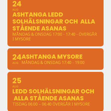
24
AUG
ASHTANGA LEDD
SOLHÄLSNINGAR OCH ALLA
STÅENDE ASANAS
MÅNDAG & ONSDAG 17:00 - 17:40 - ÖVERGÅR
I MYSORE
24
ASHTANGA MYSORE
MÅNDAG & ONSDAG 17:40 - 19:00
AUG
25
AUG
LEDD SOLHÄLSNINGAR OCH
ALLA STÅENDE ASANAS
TISDAG 06:00 – 06:40 ÖVERGÅR I MYSORE