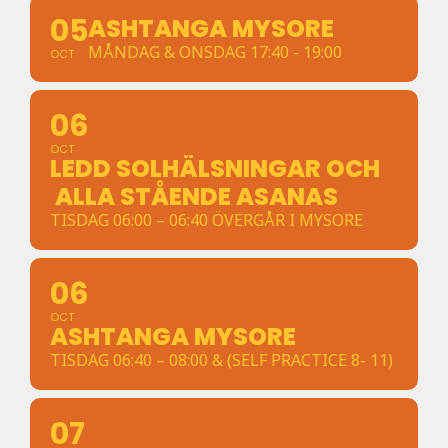
05
ASHTANGA MYSORE
MÅNDAG & ONSDAG 17:40 - 19:00
OCT
06
OCT
LEDD SOLHÄLSNINGAR OCH
ALLA STÅENDE ASANAS
TISDAG 06:00 – 06:40 ÖVERGÅR I MYSORE
06
OCT
ASHTANGA MYSORE
TISDAG 06:40 – 08:00 & (SELF PRACTICE 8- 11)
07