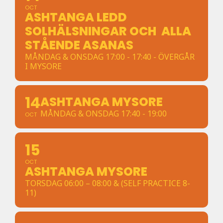
OCT
ASHTANGA LEDD
SOLHÄLSNINGAR OCH ALLA
STÅENDE ASANAS
MÅNDAG & ONSDAG 17:00 - 17:40 - ÖVERGÅR
I MYSORE
14
ASHTANGA MYSORE
MÅNDAG & ONSDAG 17:40 - 19:00
OCT
15
OCT
ASHTANGA MYSORE
TORSDAG 06:00 – 08:00 & (SELF PRACTICE 8-
11)