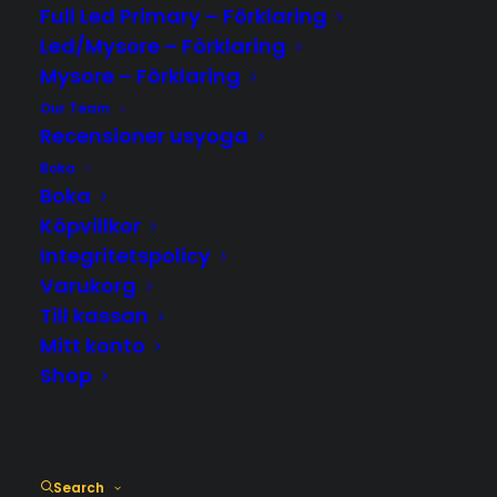
Läs mer & Boka plats
Full Led Primary – Förklaring
Led/Mysore – Förklaring
Mysore – Förklaring
Our Team
Recensioner usyoga
Boka
Boka
Köpvillkor
Integritetspolicy
Varukorg
Till kassan
Mitt konto
Shop
UPCOMING EVENTS
Search