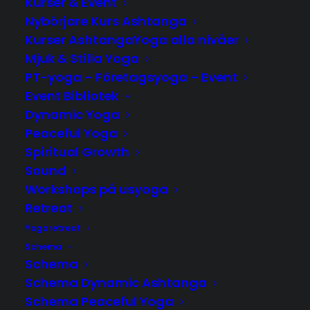
Kurser & Event
Nybörjare Kurs Ashtanga
Kurser AshtangaYoga alla nivåer
Mjuk & Stilla Yoga
PT-yoga – Företagsyoga – Event
Event Bibliotek
Dynamic Yoga
Peaceful Yoga
Spiritual Growth
ULRICA SALEVIK
Sound
Workshops på usyoga
ulrica@usyoga.se
Retreat
Yogaretreat
Sturegatan 51 50453 Borås
Schema
Schema
Schema Dynamic Ashtanga
Schema Peaceful Yoga