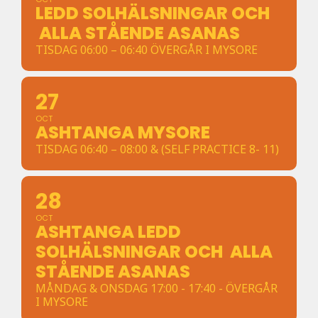
LEDD SOLHÄLSNINGAR OCH
ALLA STÅENDE ASANAS
TISDAG 06:00 – 06:40 ÖVERGÅR I MYSORE
27
OCT
ASHTANGA MYSORE
TISDAG 06:40 – 08:00 & (SELF PRACTICE 8- 11)
28
OCT
ASHTANGA LEDD
SOLHÄLSNINGAR OCH ALLA
STÅENDE ASANAS
MÅNDAG & ONSDAG 17:00 - 17:40 - ÖVERGÅR
I MYSORE