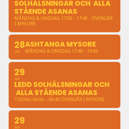
SOLHÄLSNINGAR OCH ALLA
STÅENDE ASANAS
MÅNDAG & ONSDAG 17:00 - 17:40 - ÖVERGÅR
I MYSORE
28
ASHTANGA MYSORE
MÅNDAG & ONSDAG 17:40 - 19:00
SEP
29
SEP
LEDD SOLHÄLSNINGAR OCH
ALLA STÅENDE ASANAS
TISDAG 06:00 – 06:40 ÖVERGÅR I MYSORE
29
SEP