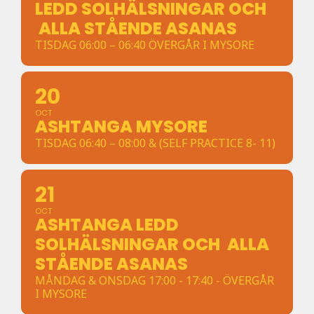
LEDD SOLHÄLSNINGAR OCH
ALLA STÅENDE ASANAS
TISDAG 06:00 – 06:40 ÖVERGÅR I MYSORE
20
OCT
ASHTANGA MYSORE
TISDAG 06:40 – 08:00 & (SELF PRACTICE 8- 11)
21
OCT
ASHTANGA LEDD
SOLHÄLSNINGAR OCH ALLA
STÅENDE ASANAS
MÅNDAG & ONSDAG 17:00 - 17:40 - ÖVERGÅR
I MYSORE