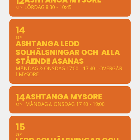
12
LÖRDAG 8:30 - 10:45
SEP
14
SEP
ASHTANGA LEDD
SOLHÄLSNINGAR OCH ALLA
STÅENDE ASANAS
MÅNDAG & ONSDAG 17:00 - 17:40 - ÖVERGÅR
I MYSORE
14
ASHTANGA MYSORE
MÅNDAG & ONSDAG 17:40 - 19:00
SEP
15
SEP