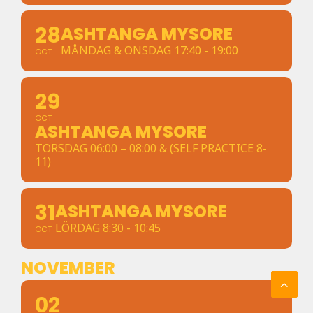
28
ASHTANGA MYSORE
MÅNDAG & ONSDAG 17:40 - 19:00
OCT
29
OCT
ASHTANGA MYSORE
TORSDAG 06:00 – 08:00 & (SELF PRACTICE 8-
11)
31
ASHTANGA MYSORE
LÖRDAG 8:30 - 10:45
OCT
NOVEMBER
02