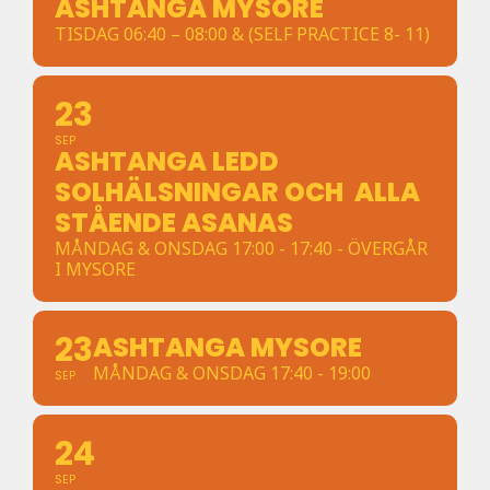
ASHTANGA MYSORE
TISDAG 06:40 – 08:00 & (SELF PRACTICE 8- 11)
23
SEP
ASHTANGA LEDD
SOLHÄLSNINGAR OCH ALLA
STÅENDE ASANAS
MÅNDAG & ONSDAG 17:00 - 17:40 - ÖVERGÅR
I MYSORE
23
ASHTANGA MYSORE
MÅNDAG & ONSDAG 17:40 - 19:00
SEP
24
SEP