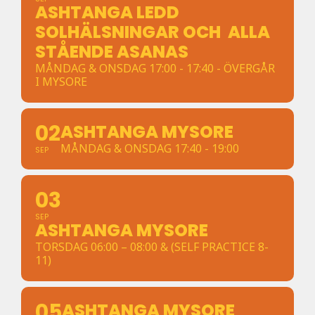
ASHTANGA LEDD
SOLHÄLSNINGAR OCH ALLA
STÅENDE ASANAS
MÅNDAG & ONSDAG 17:00 - 17:40 - ÖVERGÅR
I MYSORE
02
ASHTANGA MYSORE
MÅNDAG & ONSDAG 17:40 - 19:00
SEP
03
SEP
ASHTANGA MYSORE
TORSDAG 06:00 – 08:00 & (SELF PRACTICE 8-
11)
05
ASHTANGA MYSORE