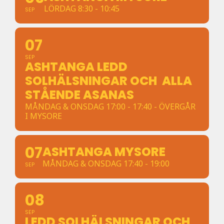
LÖRDAG 8:30 - 10:45
SEP
07
SEP
ASHTANGA LEDD
SOLHÄLSNINGAR OCH ALLA
STÅENDE ASANAS
MÅNDAG & ONSDAG 17:00 - 17:40 - ÖVERGÅR
I MYSORE
07
ASHTANGA MYSORE
MÅNDAG & ONSDAG 17:40 - 19:00
SEP
08
SEP
LEDD SOLHÄLSNINGAR OCH