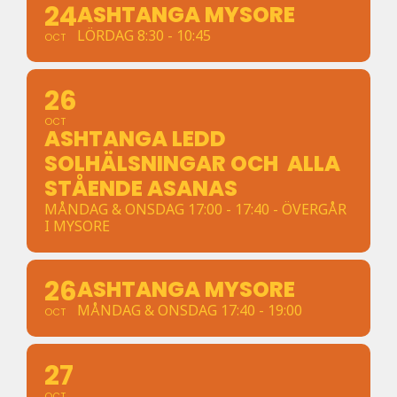
24
ASHTANGA MYSORE
LÖRDAG 8:30 - 10:45
OCT
26
OCT
ASHTANGA LEDD
SOLHÄLSNINGAR OCH ALLA
STÅENDE ASANAS
MÅNDAG & ONSDAG 17:00 - 17:40 - ÖVERGÅR
I MYSORE
26
ASHTANGA MYSORE
MÅNDAG & ONSDAG 17:40 - 19:00
OCT
27
OCT