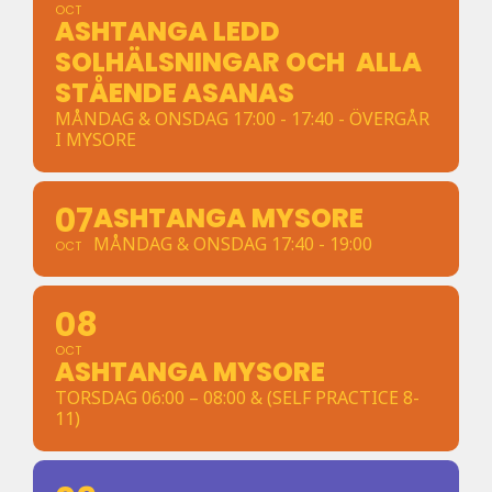
OCT
ASHTANGA LEDD
SOLHÄLSNINGAR OCH ALLA
STÅENDE ASANAS
MÅNDAG & ONSDAG 17:00 - 17:40 - ÖVERGÅR
I MYSORE
07
ASHTANGA MYSORE
MÅNDAG & ONSDAG 17:40 - 19:00
OCT
08
OCT
ASHTANGA MYSORE
TORSDAG 06:00 – 08:00 & (SELF PRACTICE 8-
11)