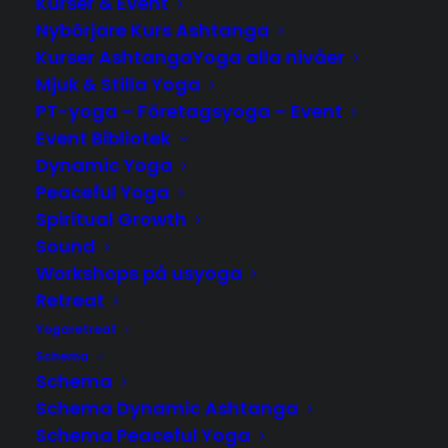
Kurser & Event
Nybörjare Kurs Ashtanga
Kurser AshtangaYoga alla nivåer
Mjuk & Stilla Yoga
PT-yoga – Företagsyoga – Event
RESTORATIVE YOGA WITH TIBETAN
Event Bibliotek
SINGING BOWLS
Dynamic Yoga
Peaceful Yoga
Spiritual Growth
Sound
Workshops på usyoga
LÄGG TILL I VARUKORG
Retreat
Yogaretreat
Schema
Schema
Schema Dynamic Ashtanga
Schema Peaceful Yoga