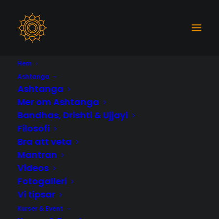
Hem
Ashtanga
Ashtanga
Tibetan Singing Bowls
Mer om Ashtanga
Bandhas, Drishti & Ujjayi
Filosofi
Bra att veta
Mantran
Videos
Fotogalleri
Vi tipsar
Kurser & Event