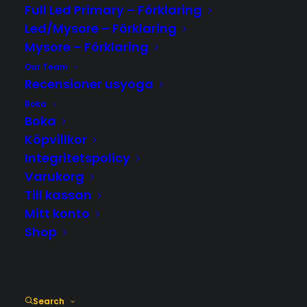
Full Led Primary – Förklaring
Led/Mysore – Förklaring
Mysore – Förklaring
Our Team
Recensioner usyoga
Sturegatan 51
Boka
Boka
Köpvillkor
ulrica@usyoga.se
Integritetspolicy
Varukorg
Till kassan
Mitt konto
Shop
Search