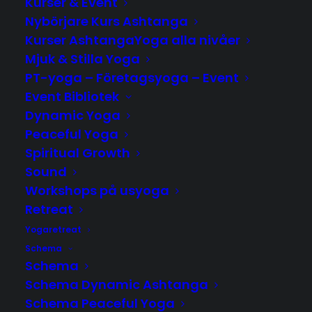
Kurser & Event
Nybörjare Kurs Ashtanga
Kurser AshtangaYoga alla nivåer
Mjuk & Stilla Yoga
PT-yoga – Företagsyoga – Event
Event Bibliotek
Dynamic Yoga
Peaceful Yoga
Spiritual Growth
Sound
Workshops på usyoga
Tid
Retreat
2025-12-27
-
2026-01-10
(Hela Dagen)
(GMT+01:00)
Yogaretreat
Schema
Schema
KALENDER
GOOGLECAL
Schema Dynamic Ashtanga
Schema Peaceful Yoga