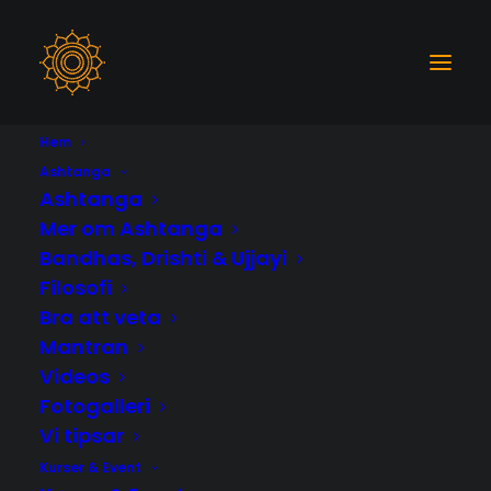
Hem
STÄNGT
Ashtanga
Ashtanga
27
"FRÖKEN" PÅ UTBILDNING = SÅ GLAD :D
Mer om Ashtanga
10
JAN
Bandhas, Drishti & Ujjayi
DEC
Filosofi
Bra att veta
Mantran
Videos
Fotogalleri
Vi tipsar
Kurser & Event